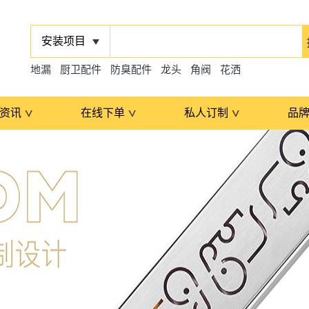
安装项目
地漏
厨卫配件
防臭配件
龙头
角阀
花洒
资讯
在线下单
私人订制
品