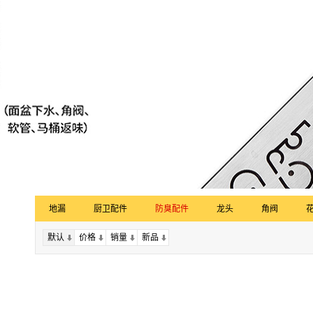
地漏
厨卫配件
防臭配件
龙头
角阀
默认
价格
销量
上一页
新品
下一页