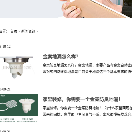
位置：
首页
>
新闻资讯
>
8
-
10
-
12
金案地漏怎么样？
金案防臭地漏怎么样？金案地漏，主要产品有金案自动密
密封式四防环保地漏是目前关于地漏这三个基本要求的协调
8
-
09
-
21
择!真正做到了防返味、防返水、防菌虫、防堵塞，同时
是可以在解决下水难、返味严重、下水堵塞、细菌滋生等
家里装修，你需要一个金案防臭地漏！
与滤网与其他新型密封式地漏相比，金案自动密封式地漏
家里装修，你需要一个金案防臭地漏！ 为什么家里面现
题。做到真正的:防返味、防返水、防菌虫、防堵塞四防
带来的困扰，家里面卫生间臭气不断、出水很慢头发丝容易
案重力磁吸力自动密封式地漏是利用重力和磁吸力的双重
相比，金案地漏可以满足防返味、防返水、防菌虫、防堵
力将接口处打开，此时流水畅通无阻，当无水流入时，重