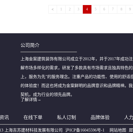
的期望。金案的目标就是为客户创造价值，实现客户利益
示，希望借着发布会将希望的火种继续传递，用优秀的产
1
2
3
4
5
6
7
8
9
牌未来的信心。金牌品牌发布会完美启幕的同时也是汶水
最初的简单地漏、到后来的具有防臭功能的防臭地漏，再到
公司简介
上海金案建筑装饰有限公司成立于2012年，并于2017年成
解市场多样化的需求，研发了多款具有市场需求且独具特色的
上，服务为先”的服务理念。注重产品的功能性、使用的舒适
的体验度！而这也将成为金案鲜明的品牌意识和品牌精神。我
契机，成为行业的领先品牌。
了解详情→
资讯
在线下单
私人订制
品牌体验
人
5 - 2013 上海吉苏建材科技发展有限公司
沪ICP备16045596号-1
网站地图
犀