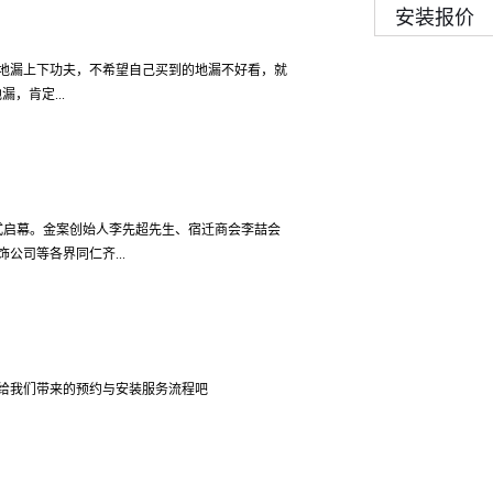
决这些问题而生。家庭装修就是要用好一点的地
安装报价
方便 地漏所有部件都可以灵活拆卸，精致设计内
沐浴地漏、普通地漏。 其优点有超快排水、精铜
更有效，更耐久。
水迅速不等待，双重密封防臭原理，防臭、防返味，
地漏上下功夫，不希望自己买到的地漏不好看，就
清理。
，肯定...
安装好，下面来认识下金案地漏安装方法。一、金
力的原理来上下制动开闭的地漏装置，它通过对重力
具有自动密封效果。2、防积水因为其特有的广口
正式启幕。金案创始人李先超先生、宿迁商会李喆会
水时，密封垫一打开时就是大行程量，再有其直排
公司等各界同仁齐...
密封式四防地漏实际检测值到1.4升/秒。3、防堵
毛发脏物的部件，挂物堵塞的问题不会发生，达到只要
地漏易堵塞的难题。4、寿命长选用钕铁硼高强
以“定制生活之美”作为品牌标语，蕴含了定制、创
易损结构，能够承受强酸威及80℃高温的液体，产
案对于行业的改变、金案对于自身产品的要求、金
金案自动密封式地漏的内芯均为可拆卸设计，十分
展开。金案创始人李先超先生向现场嘉宾分享了开
漏，即拆除原地漏的箅子及扣碗，露出下水管;2、
给我们带来的预约与安装服务流程吧
展而不是带来行业的竞争，并且能够给客户带来不
、研发产品，促进行业的升级换代。在满足客户最
自由定制的体验。从服务的角度来看：无论是当下
”；并且服务会更加的专心、专一、专业。超出客户