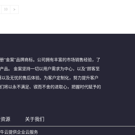
的最大化。（发布会现场）此外，李先超先生也表
品让客户满意。李先超生生的致辞展现出对金案品
10
路红星美凯龙金案专卖店的盛大开业的好日子。从
金案的定制地漏解决方案。金案致力于推...
功注册“金案”品牌商标。公司拥有丰富的市场销售经验，了
产品。 金案坚持一切以用户需求为中心，以及“顾客至
感以及无忧的售后体验。为客户定制化，努力提升客户
们将以永不满足、锲而不舍的进取心，把握时代赋予的
力资源
关于我们
牛云提供企业云服务