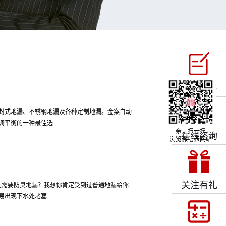
快速下单
封式地漏、不锈钢地漏及各种定制地漏。金案自动
平衡的一种最佳选...
亲，扫一扫
在线咨询
浏览微信云网站
具有优越的性价比。 独特原理金案自动密封式地漏
功难题的同时达到流量大、不堵塞的国家专利内芯
彻底解决了流量小、易堵塞、易损坏、易锈蚀的难
关注有礼
在需要防臭地漏？我想你肯定受到过普通地漏给你
功能，是替代老式地漏的最佳产品。 防 臭 金
出现下水处堵塞...
力的作用下形成的自动密封式地漏。与传统的地漏
塞的四大功能。当有水流入时，水的重力大于磁吸
力和磁吸力双重作用下，将内芯自动密封，完美实