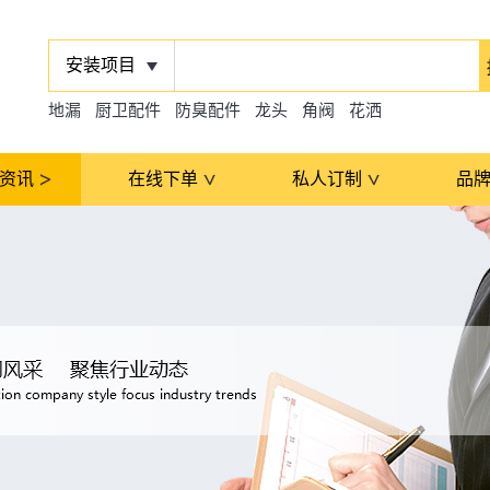
安装项目
地漏
厨卫配件
防臭配件
龙头
角阀
花洒
资讯
在线下单
私人订制
品