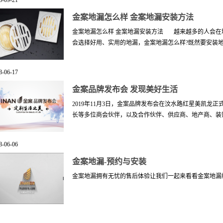
8
-
09
-
21
，不得不请人来通下水，真的很烦人。 金案地漏专为解
现了防返味、防返水、防菌虫、防堵塞的功能。 清洗
漏。需要用到地漏的位置有生活阳台洗衣机地漏、卫生间
金案地漏怎么样 金案地漏安装方法
部无复杂部件，可随时拆卸替换，无任何粘住赃物部件，
材质、防虫防臭、防堵塞拦发网，过滤头发等杂物。 排
金案地漏怎么样 金案地漏安装方法 越来越多的人会在
防返水。可抽拉滤网设计，优雅弧度设计，实现污渍快速
会选择好用、实用的地漏，金案地漏怎么样?既然要安装地漏
8
-
06
-
17
是需要对它的安装方法有一定的了解，以保证地漏能顺利
案地漏怎么样1、防臭金案自动密封式地漏利用重力+磁
金案品牌发布会 发现美好生活
和磁力的精确计算以及结构巧妙设计使密封垫打开自如，
2019年11月3日，金案品牌发布会在汶水路红星美凯龙
落水口，让排水迅速，依靠精确计算和结构巧妙设计在排
长等多位商会伙伴，以及合作伙伴、供应商、地产商、装饰
设计，绝无积水，排水畅快，国标要求为1升/秒，金案自动
塞100%ABS工程塑料，千倍抛光打磨，让内部无易挂
为进得去的东西，全部都可以出得去，从而完全解决其他
8
-
06
-
06
聚一堂，见证金案历史的重要节点。（发布会现场）金案
磁，无生锈不失效，主体由ABS材料组成，内没有繁杂的
新、让生活更美好三大品牌要素。此次发布会主要围绕金
金案地漏-预约与安装
品结实好用，也获得了多项国家发明专利。5、清洗方便
案提供的售后服务以及金案为客户创造价值的殷切愿景来
方便随时取出清洗。二、金案地漏安装方法1、拆除旧的地
金案地漏拥有无忧的售后体验让我们一起来看看金案地漏
业致辞。从行业的角度来看：金案的加入是促进行业的发
取出本地漏的小面板及内芯;3、分...
一样的使用体验。从产品的角度来看：金案将不断的创新
基本需求的同时，让客户亲自参与设计研发，给客户带来
还是将来，金案能够承诺的一直是一如既往的“免费安装