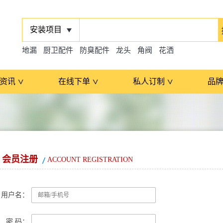
安装项目
地漏
厨卫配件
防臭配件
龙头
角阀
花洒
资讯
在线下单
私人订制
品
会员注册
ACCOUNT REGISTRATION
用户名：
密 码：